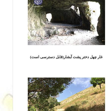
غار چهل دختر پشت آبشار(قابل دسترسی است)