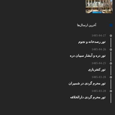
آخرین ارسال‌ها
1405-04-27
تور رصدخانه و نجوم
1405-04-26
تور دره و آبشار سیبان دره
1405-04-25
تور کفتربازی
1405-03-28
تور محرم گردی در شمیران
1405-03-28
تور محرم گردی دارالخلافه