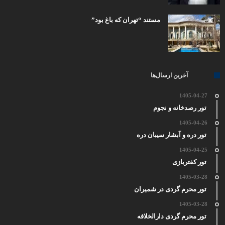
مستند “تهران که باغ بود”
آخرین ارسال‌ها
1405-04-27
تور رصدخانه و نجوم
1405-04-26
تور دره و آبشار سیبان دره
1405-04-25
تور کفتربازی
1405-03-28
تور محرم گردی در شمیران
1405-03-28
تور محرم گردی دارالخلافه