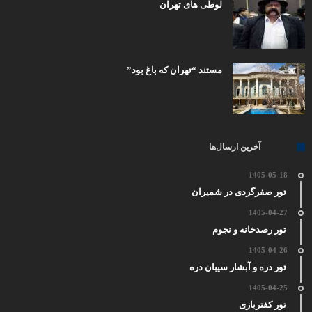
لوطی های تهران
مستند “تهران که باغ بود”
آخرین ارسال‌ها
1405-05-18
تور صفرگردی در شمیران
1405-04-27
تور رصدخانه و نجوم
1405-04-26
تور دره و آبشار سیبان دره
1405-04-25
تور کفتربازی