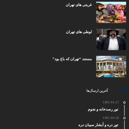
غربتی های تهران
لوطی های تهران
مستند “تهران که باغ بود”
آخرین ارسال‌ها
1405-04-27
تور رصدخانه و نجوم
1405-04-26
تور دره و آبشار سیبان دره