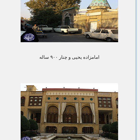
امامزاده یحیی و چنار ۹۰۰ ساله