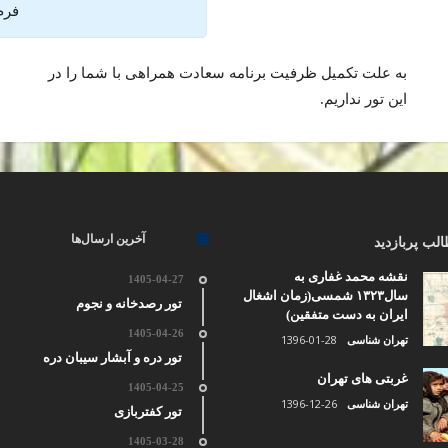
فرم 
به علت تکمیل ظرفیت برنامه سعادت همراهی با شما را در
این تور نداریم.
آخرین ارسال‌ها
لب پربازدید
نقشه محمد غفاری به
1405-04-27
سال۱۳۲۳ شمسی(زمان اشغال
تور رصدخانه و نجوم
ایران به دست متفقین)
1405-04-26
1396-01-28
تهران شناسی
تور دره و آبشار سیبان دره
غربتی های تهران
1405-04-25
1396-12-26
تهران شناسی
تور کفتربازی
1405-03-28