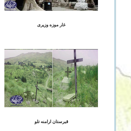
غار موزه وزیری
قبرستان ارامنه تلو