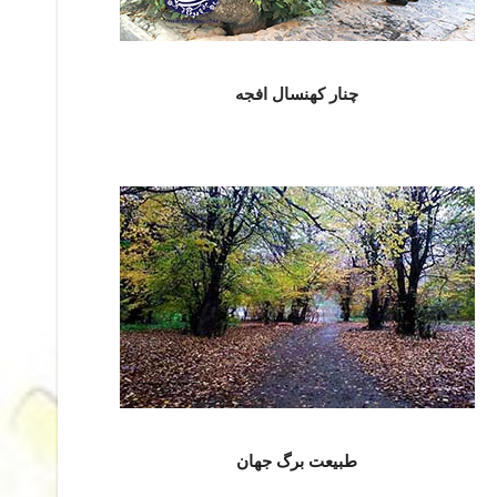
چنار کهنسال افجه
طبیعت برگ جهان