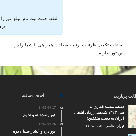
لطفا جهت ثبت نام مبلغ تور را
فرم 
به علت تکمیل ظرفیت برنامه سعادت همراهی با شما را در
این تور نداریم.
آخرین ارسال‌ها
لب پربازدید
نقشه محمد غفاری به
1405-04-27
سال۱۳۲۳ شمسی(زمان اشغال
تور رصدخانه و نجوم
ایران به دست متفقین)
1405-04-26
1396-01-28
تهران شناسی
تور دره و آبشار سیبان دره