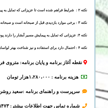
نکته ۲ : شرایط فراهم شده است تا عزیزانی که تمایل به پیمایش مسیر آبشار را ندارند میتوانند در خانه یکی از اهالی بمانند و از زیبایی های پاییزی روستا و کوچه باغهای آن بهره ببرند.
نکته ۳ : برخی موارد بازدیدی قبل از صبحانه است و صبحانه حدود ساعت ۱۰ خواهد بود.
نکته ۴: عزیزانی که تمایل به پیمایش مسیر آبشار را دارند پوشش و کفش مناسب داشته باشند و در صورت امکان باتوم همراه بیاورند.
نکته ۴ : احتمال دارد برای استفاده و نیز شناخت بهتر لواسان ،برخی موارد بازدیدی غیر از موارد موارد اشاره شده ،در صورت وجود زمان مناسب و موافقت همسفران اجرا شود. ( توجه شود ).
نقطه آغاز برنامه و پایان برنامه
: متروی فر
هزینه
برنامه : ۱،۲۸۰،۰۰۰هزار تومان
سرپرست و راهنمای برنامه :سعید روش
شماره تماس جهت اطلاعات بیشتر: ۰۹۱۲۹۳۵۹۴۷۳