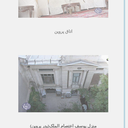
اتاق پروین
منزل یوسف اعتصام الملک(پدر پروین)