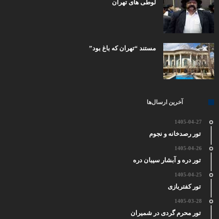
لوطی های تهران
مستند “تهران که باغ بود”
آخرین ارسال‌ها
1405-04-27
تور رصدخانه و نجوم
1405-04-26
تور دره و آبشار سیبان دره
1405-04-25
تور کفتربازی
1405-03-28
تور محرم گردی در شمیران