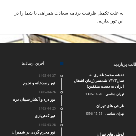
به علت تکمیل ظرفیت برنامه سعادت همراهی با شما را در
این تور نداریم.
آخرین ارسال‌ها
لب پربازدید
نقشه محمد غفاری به
1405-04-27
سال۱۳۲۳ شمسی(زمان اشغال
تور رصدخانه و نجوم
ایران به دست متفقین)
1405-04-26
1396-01-28
تهران شناسی
تور دره و آبشار سیبان دره
غربتی های تهران
1405-04-25
1396-12-26
تهران شناسی
تور کفتربازی
1405-03-28
تور محرم گردی در شمیران
لوطی های تهران