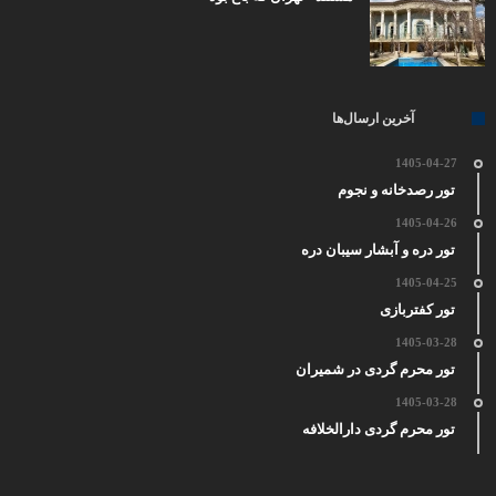
آخرین ارسال‌ها
1405-04-27
تور رصدخانه و نجوم
1405-04-26
تور دره و آبشار سیبان دره
1405-04-25
تور کفتربازی
1405-03-28
تور محرم گردی در شمیران
1405-03-28
تور محرم گردی دارالخلافه