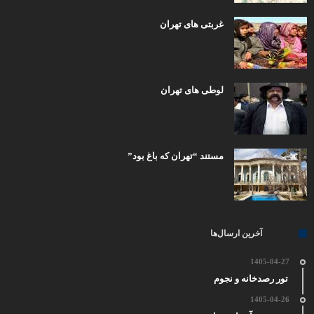
غربتی های تهران
لوطی های تهران
مستند “تهران که باغ بود”
آخرین ارسال‌ها
1405-04-27
تور رصدخانه و نجوم
1405-04-26