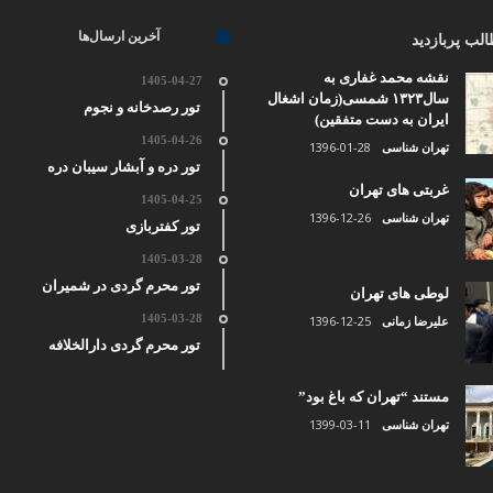
آخرین ارسال‌ها
لب پربازدید
نقشه محمد غفاری به
1405-04-27
سال۱۳۲۳ شمسی(زمان اشغال
تور رصدخانه و نجوم
ایران به دست متفقین)
1405-04-26
1396-01-28
تهران شناسی
تور دره و آبشار سیبان دره
غربتی های تهران
1405-04-25
1396-12-26
تهران شناسی
تور کفتربازی
1405-03-28
تور محرم گردی در شمیران
لوطی های تهران
1405-03-28
1396-12-25
علیرضا زمانی
تور محرم گردی دارالخلافه
مستند “تهران که باغ بود”
1399-03-11
تهران شناسی