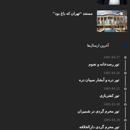
مستند “تهران که باغ بود”
آخرین ارسال‌ها
1405-04-27
تور رصدخانه و نجوم
1405-04-26
تور دره و آبشار سیبان دره
1405-04-25
تور کفتربازی
1405-03-28
تور محرم گردی در شمیران
1405-03-28
تور محرم گردی دارالخلافه