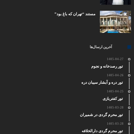
مستند “تهران که باغ بود”
آخرین ارسال‌ها
1405-04-27
تور رصدخانه و نجوم
1405-04-26
تور دره و آبشار سیبان دره
1405-04-25
تور کفتربازی
1405-03-28
تور محرم گردی در شمیران
1405-03-28
تور محرم گردی دارالخلافه