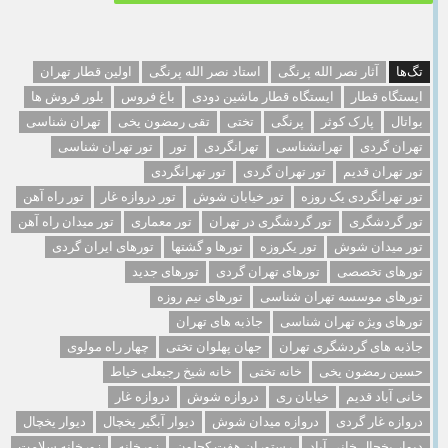
تگ‌ها
آثار نصر الله پرنگی
استاد نصر الله پرنگی
اولین قطار تهران
ایستگاه قطار
ایستگاه قطار ماشین دودی
باغ فروس
بلور فروش ها
بواتال
پارک کوثر
پرنگی
تختی
تقی رمضون یخی
تهران شناسی
تهران گردی
تهرانشناسی
تهرانگردی
تور
تور تهران شناسی
تور تهران قدیم
تور تهران گردی
تور تهرانگردی
تور تهرانگردی یک روزه
تور خیابان شوش
تور دروازه غار
تور راه آهن
تور گردشگری
تور گردشگری در تهران
تور معماری
تور میدان راه آهن
تور میدان شوش
تور یکروزه
تورها و گشتها
تورهای ایران گردی
تورهای تخصصی
تورهای تهران گردی
تورهای جدید
تورهای موسسه تهران شناسی
تورهای نیم روزه
تورهای ویژه تهران شناسی
جاذبه های تهران
جاذبه های گردشگری تهران
جهان پهلوان تختی
چهار راه مولوی
حسین رمضون یخی
خانه تختی
خانه شیخ رجبعلی خیاط
خانی آباد قدیم
خیابان ری
دروازه شوش
دروازه غار
دروازه غار گردی
دروازه میدان شوش
دیوار آبگیر یخچال
دیوار یخچال
دیوار یخچال خانی آباد
رستوران هفت کچلون
زورخانه
زورخانه سلامت