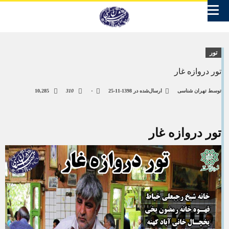
تور
تور دروازه غار
توسط
تهران شناسی
ارسال‌شده در
1398-11-25
۰
310
10,285
تور دروازه غار