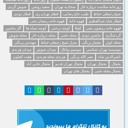
زورخانه سلامت دروازه غار
سجادیه تهران
سعید روشن
شوش گردی
شیخ رجبعلی خیاط
طیب حاج رضایی
قطار تهران ری
قطار دودی
قطار شاه عبدالعظیم
قهوه خانه
قهوه خانه رمضان یخی
قهوه خانه رمضون یخی
کچلا
کوچه درختی
کوچه سیاه ها
گار ماشین
گردشگری
ماشین دودی
محله تختی
محله دروازه غار
محله شوش
محله کوثر
معمار پرنگی
منزل شیخ رجبعلی خیاط
مهندس پرنگی
موسسه تهران شناسی
موسیو بواتال
میدان شوش
میدان هرندی
ناصرالدین شاه
نصر الله پرنگی
هرندی محله هرندی
هفت کچلون
یخچال
یخچال تهران
یخچال تهران قدیم
یخچال خانی آباد
یخچال محله تختی
یخچال های تهران