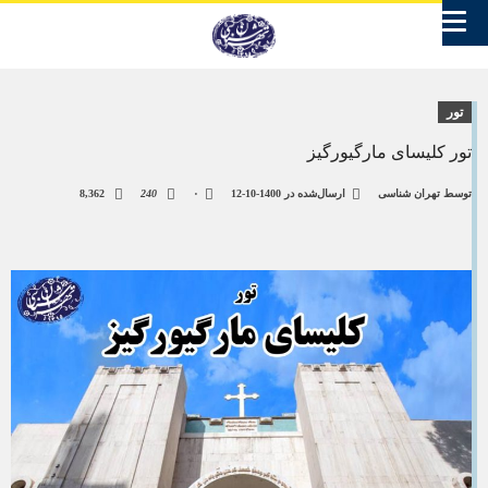
تور
تور کلیسای مارگیورگیز
توسط
تهران شناسی
ارسال‌شده در
1400-10-12
۰
240
8,362