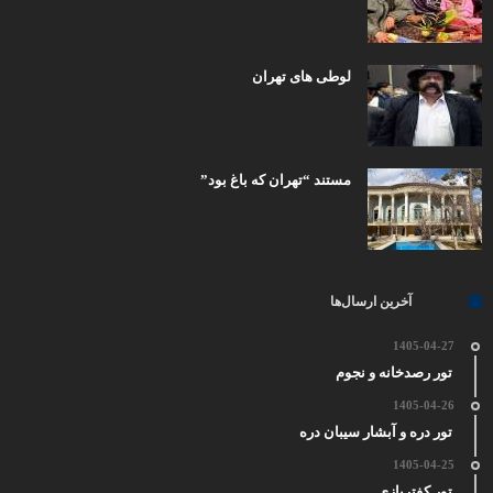
لوطی های تهران
مستند “تهران که باغ بود”
آخرین ارسال‌ها
1405-04-27
تور رصدخانه و نجوم
1405-04-26
تور دره و آبشار سیبان دره
1405-04-25
تور کفتربازی