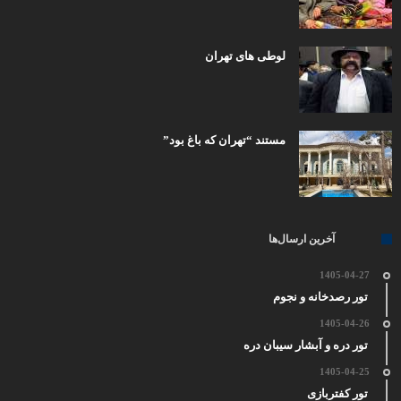
لوطی های تهران
مستند “تهران که باغ بود”
آخرین ارسال‌ها
1405-04-27
تور رصدخانه و نجوم
1405-04-26
تور دره و آبشار سیبان دره
1405-04-25
تور کفتربازی