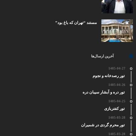
مستند “تهران که باغ بود”
آخرین ارسال‌ها
1405-04-27
تور رصدخانه و نجوم
1405-04-26
تور دره و آبشار سیبان دره
1405-04-25
تور کفتربازی
1405-03-28
تور محرم گردی در شمیران
1405-03-28