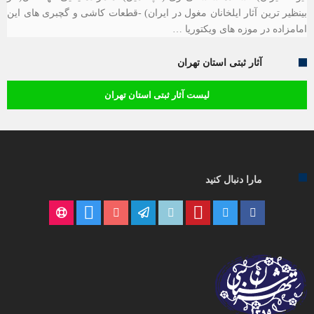
بینظیر ترین آثار ایلخانان مغول در ایران) -قطعات کاشی و گچبری های این
امامزاده در موزه های ویکتوریا …
آثار ثبتی استان تهران
لیست آثار ثبتی استان تهران
مارا دنبال کنید