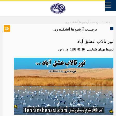
برچسب آرشیو ها آتشکده ری
خانه
برچسب آرشیو ها آتشکده ری
تور تالاب عشق آباد
توسط
تهران شناسی
1398-01-26
در :
تور