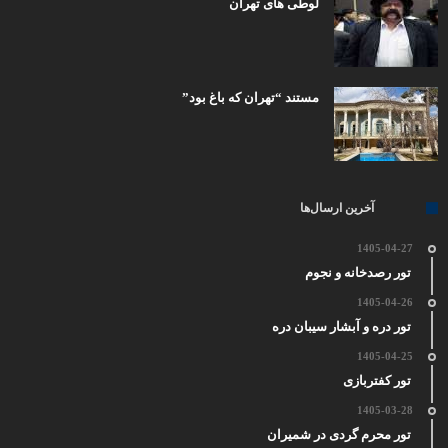
لوطی های تهران
مستند “تهران که باغ بود”
آخرین ارسال‌ها
1405-04-27
تور رصدخانه و نجوم
1405-04-26
تور دره و آبشار سیبان دره
1405-04-25
تور کفتربازی
1405-03-28
تور محرم گردی در شمیران