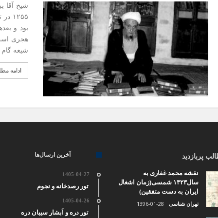
بود و بعد
هجری است 
شیعه گام 
ادامه مط
آخرین ارسال‌ها
لب پربازدید
نقشه محمد غفاری به
1405-04-27
سال۱۳۲۳ شمسی(زمان اشغال
تور رصدخانه و نجوم
ایران به دست متفقین)
1405-04-26
1396-01-28
تهران شناسی
تور دره و آبشار سیبان دره