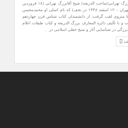
شیخ آقا بزرگ تهرانی(صاحب الذریعه) شیخ آقابزرگ تهرانی (۱۸ فروردین
۱۲۵۵ در تهران – ۱۲ اسفند ۱۳۴۸ در نجف) که نام اصلی او محمدمحسن
ها منزوی لقب گرفت، از دانشمندان کتاب شناس قرن چهاردهم
و با تألیف دائره المعارف بزرگ الذریعه و کتاب طبقات اعلام
بزرگی در شناسایی آثار و نسخ خطی اسلامی در …
لب