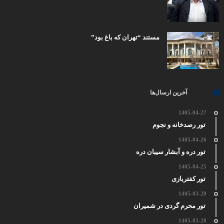
مستند “تهران که باغ بود”
آخرین ارسال‌ها
1405-04-27
تور رصدخانه و نجوم
1405-04-26
تور دره و آبشار سیبان دره
1405-04-25
تور کفتربازی
1405-03-28
تور محرم گردی در شمیران
1405-03-28