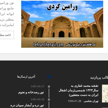
تور ورامی
جامع ورامی
ایوانه ایر
بینظیر تری
امامزاده د
ادامه مط
آخرین ارسال‌ها
لب پربازدید
نقشه محمد غفاری به
1405-04-27
سال۱۳۲۳ شمسی(زمان اشغال
تور رصدخانه و نجوم
ایران به دست متفقین)
1405-04-26
1396-01-28
تهران شناسی
تور دره و آبشار سیبان دره