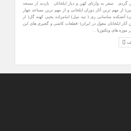
ن گردی سفر به وارنای کهن و دیار ایلخانان بازدید از مسجد
ن( از مهم ترین آثار دوران ایلخانی و از مهم ترین مساجد چهار
ان) آتشکده ساسانی ری ( تپه میل) امامزاده یحیی کهنه گل( از
ن آثار ایلخانان مغول در ایران) -قطعات کاشی و گچبری های این
ر موزه های ویکتوریا …
لب