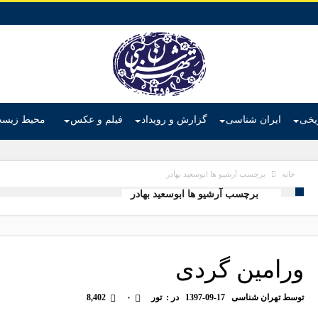
ریخی
ایران شناسی
گزارش و رویداد
فیلم و عکس
محیط زیس
برچسب آرشیو ها ابوسعید بهادر
خانه
برچسب آرشیو ها ابوسعید بهادر
ورامین گردی
توسط
تهران شناسی
1397-09-17
در :
تور
۰
8,402