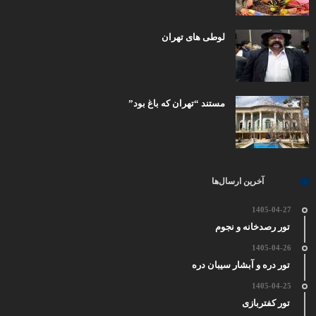
لوطی های تهران
مستند “تهران که باغ بود”
آخرین ارسال‌ها
1405-04-27
تور رصدخانه و نجوم
1405-04-26
تور دره و آبشار سیبان دره
1405-04-25
تور کفتربازی