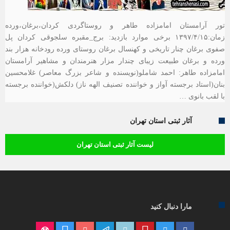
تور آرامستان امامزاده طاهر و روستاگردی کردان،برغان،ورده
زمان:۱۳۹۷/۴/۱۵ برخی موارد بازدید: برج_مقبره سلجوقی کردان پل
صفوی برغان چنار تاریخی و کهنسال برغان روستای ورده رودخانه هزار بند
ورده و برغان طبیعت زیبای چندار مزار هنرمندان و مشاهیر آرامستان
امامزاده طاهر: احمد شاملو(نویسنده و شاعر بزرگ معاصر) غلامحسین
بنان(استاد برجسته آواز و خواننده تصنیف الهه ناز) دلکش(خواننده برجسته
با لقب بانوی …
آثار ثبتی استان تهران
لیست آثار ثبتی استان تهران
مارا دنبال کنید