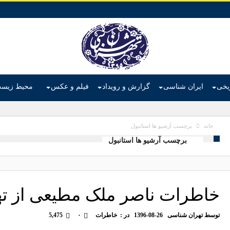
ریخی
ایران شناسی
گزارش و رویداد
فیلم و عکس
محیط زیس
برچسب آرشیو ها استانبول
خانه
برچسب آرشیو ها استانبول
خاطرات ناصر ملک مطیعی از ت
توسط
تهران شناسی
1396-08-26
در :
خاطرات
۰
5,475