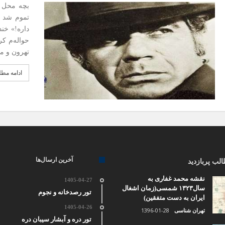
بچه محل ی
تموم شد د
داره!» خن
حواله‌م کر
تهرون و م
ادامه مط
آخرین ارسال‌ها
لب پربازدید
نقشه محمد غفاری به
1405-04-27
سال۱۳۲۳ شمسی(زمان اشغال
تور رصدخانه و نجوم
ایران به دست متفقین)
1405-04-26
1396-01-28
تهران شناسی
تور دره و آبشار سیبان دره