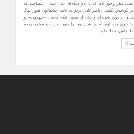
عنی مغز وجود آدم که با آدمِ دیگه‌ای یکی شه مصاحبه که
ر گوشش گفتم: «ناصرخان! بزنم به تخته چشماتون هنوز سگ
دید و زد روی شونه‌ام و یکی از همون تیکه کلامای «طهرون» رو
د: «بوی مرد اومد!» پیر شده بود اما هنوز «خان» وُ معتمدِ مردم
حله‌هاش، محله‌ها و …
لب