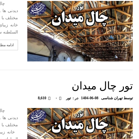
چال میدا
دیدنی ها 
مختلف با ت
خانه زیبا
السلطنه س
ادامه مط
تور چال میدان
توسط
تهران شناسی
1404-06-08
در :
تور
۰
8,610
چال میدا
دیدنی ها 
مختلف با ت
خانه زیبا