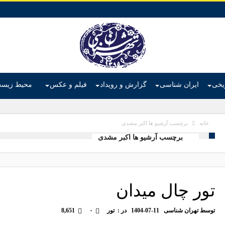
ریخی
ایران شناسی
گزارش و رویداد
فیلم و عکس
محیط زیس
برچسب آرشیو ها اکبر مشدی
خانه
برچسب آرشیو ها اکبر مشدی
تور چال میدان
توسط
تهران شناسی
1404-07-11
در :
تور
۰
8,651