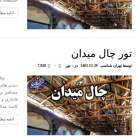
السلطنه س
ادامه مط
تور چال میدان
توسط
تهران شناسی
1403-12-29
در :
تور
۰
7,928
چال میدا
دیدنی های 
مشاهیر و 
کاسه معک
ادامه مط