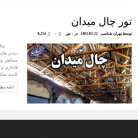
تور چال میدان
توسط
تهران شناسی
1403-02-22
در :
تور
۰
8,254
چال میدا
دیدنی های 
مشاهیر و 
کاسه معک
ادامه مط