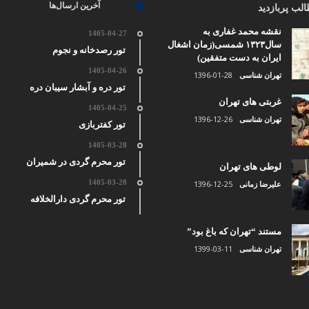
آخرین ارسال‌ها
لب پربازدید
نقشه محمد غفاری به
1405-04-27
سال۱۳۲۳ شمسی(زمان اشغال
تور رصدخانه و نجوم
ایران به دست متفقین)
1405-04-26
1396-01-28
تهران شناسی
تور دره و آبشار سیبان دره
غربتی های تهران
1405-04-25
1396-12-26
تهران شناسی
تور کفتربازی
1405-03-28
تور محرم گردی در شمیران
لوطی های تهران
1405-03-28
1396-12-25
علیرضا زمانی
تور محرم گردی دارالخلافه
مستند “تهران که باغ بود”
1399-03-11
تهران شناسی