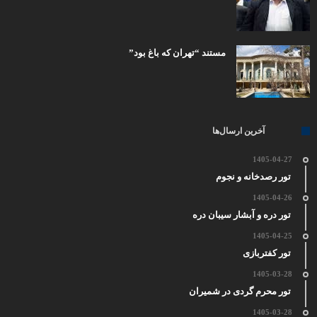
مستند “تهران که باغ بود”
آخرین ارسال‌ها
1405-04-27
تور رصدخانه و نجوم
1405-04-26
تور دره و آبشار سیبان دره
1405-04-25
تور کفتربازی
1405-03-28
تور محرم گردی در شمیران
1405-03-28