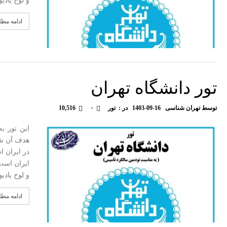
و لوح یادب
ادامه مط
تور دانشگاه تهران
توسط
تهران شناسی
1403-09-16
در :
تور
۰
10,516
این تور ب
هدف آن شن
در ایران ا
و لوح یادب
ادامه مط