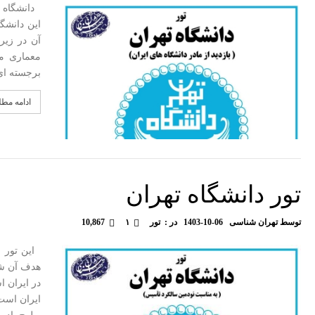
دانشگاه ت
آن در زیر
معماری مع
برجسته ای
ادامه مط
تور دانشگاه تهران
توسط
تهران شناسی
1403-10-06
در :
تور
۱
10,867
این تور ب
هدف آن شن
در ایران ا