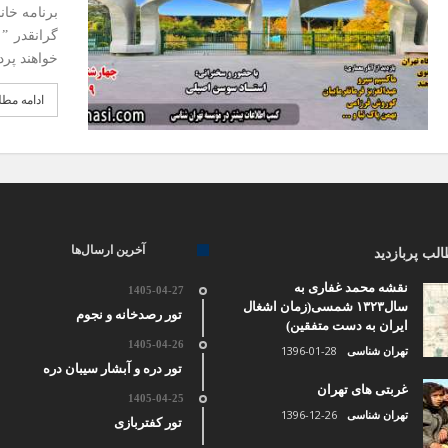
برنامه خا
گرانقدر ”
خواهند پر
ادامه مط
آخرین ارسال‌ها
لب پربازدید
نقشه محمد غفاری به
1405-04-27
سال۱۳۲۳ شمسی(زمان اشغال
تور رصدخانه و نجوم
ایران به دست متفقین)
1405-04-26
1396-01-28
تهران شناسی
تور دره و آبشار سیبان دره
غربتی های تهران
1405-04-25
1396-12-26
تهران شناسی
تور کفتربازی