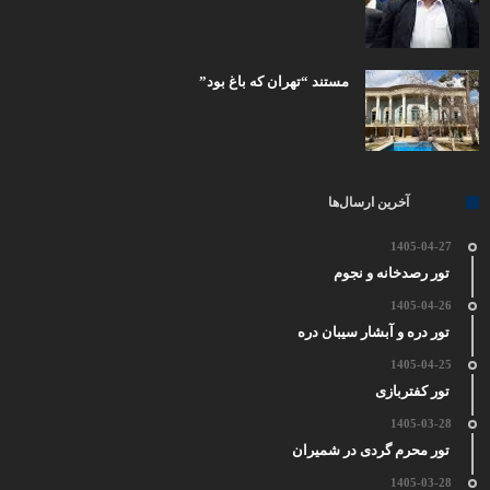
مستند “تهران که باغ بود”
آخرین ارسال‌ها
1405-04-27
تور رصدخانه و نجوم
1405-04-26
تور دره و آبشار سیبان دره
1405-04-25
تور کفتربازی
1405-03-28
تور محرم گردی در شمیران
1405-03-28