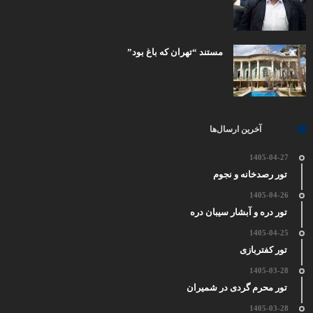
مستند “تهران که باغ بود”
آخرین ارسال‌ها
1405-04-27
تور رصدخانه و نجوم
1405-04-26
تور دره و آبشار سیبان دره
1405-04-25
تور کفتربازی
1405-03-28
تور محرم گردی در شمیران
1405-03-28