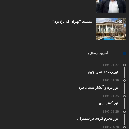
مستند “تهران که باغ بود”
آخرین ارسال‌ها
1405-04-27
تور رصدخانه و نجوم
1405-04-26
تور دره و آبشار سیبان دره
1405-04-25
تور کفتربازی
1405-03-28
تور محرم گردی در شمیران
1405-03-28