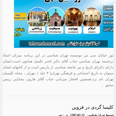
تور خیابان سی تیر موسسه تهران شناسی در این برنامه میزبان استاد
برجسته تهران شناسی جناب آقای دکتر ناصر تکمیل همایون است،ایشان
دارای دکترای تاریخ و نیز جامعه شناسی از پاریس است و از کتابهای ایشان
میتوان به تاریخ اجتماعی و فرهنگی تهران( ۳ جلد ) ،تهران ، محله کلیمیان
تهران نام برد،همچنین افتخار میزبانی جناب آقای هارون یشایایی رییس
سابق …
کلیسا گردی در قزوین
توسط
تهران شناسی
1397-02-11
در :
تور