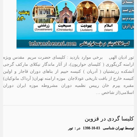
تور ادیان الهی برخی موارد بازدید : کلیسای حضرت مریم مقدس ویژه
ارامنه گریگوری ( کلیسای حواریون)، از آثار ماندگار نیکلای مارکف گرجی
آتشکده زرتشتیان ( آدریان ) کنیسه حییم از بناهای دوران قاجار و اولین
کنیسه خارج از بافت تاریخی عودلاجان موزه ارامنه تهران( آرداک مانوکیان)
مقبره یپرم خان رییس نظمیه دوران مشروطه موزه ایران دوران
اسلامی(از شاخص …
کلیسا گردی در قزوین
توسط
تهران شناسی
1398-10-03
در :
تور