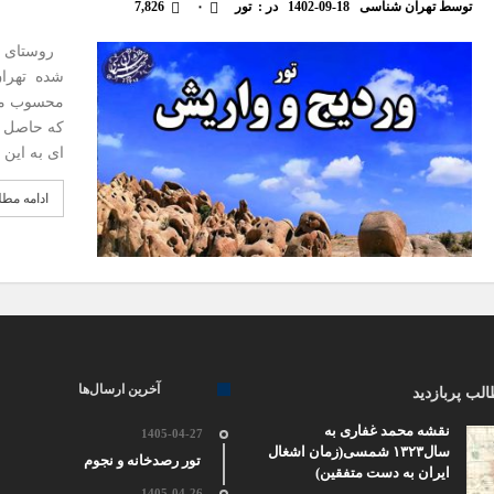
توسط
تهران شناسی
1402-09-18
در :
تور
۰
7,826
روستای ور
محسوب میش
که حاصل ف
ای به این 
ادامه مط
آخرین ارسال‌ها
لب پربازدید
نقشه محمد غفاری به
1405-04-27
سال۱۳۲۳ شمسی(زمان اشغال
تور رصدخانه و نجوم
ایران به دست متفقین)
1405-04-26