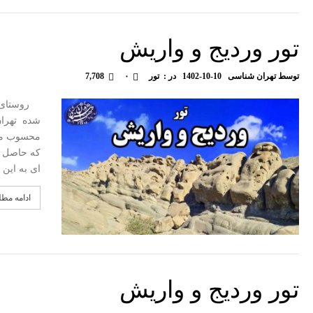
تور وردیج و واریش
توسط
تهران شناسی
1402-10-10
در :
تور
۰
7,708
روستای ور
محسوب میش
که حاصل ف
ای به این 
ادامه مط
تور وردیج و واریش