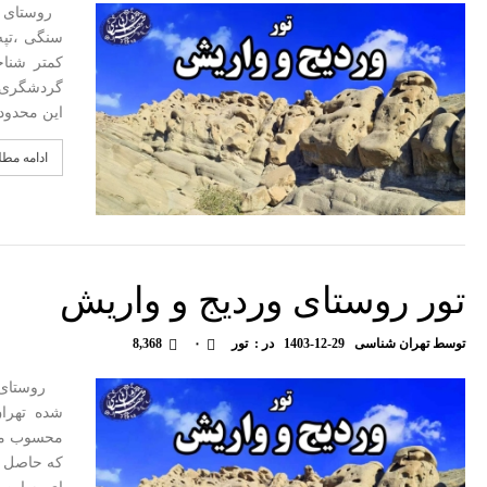
روستای زی
سنگی ،تپه
گردشگری 
این محدود
ادامه مط
تور روستای وردیج و واریش
توسط
تهران شناسی
1403-12-29
در :
تور
۰
8,368
روستای ور
محسوب میش
که حاصل ف