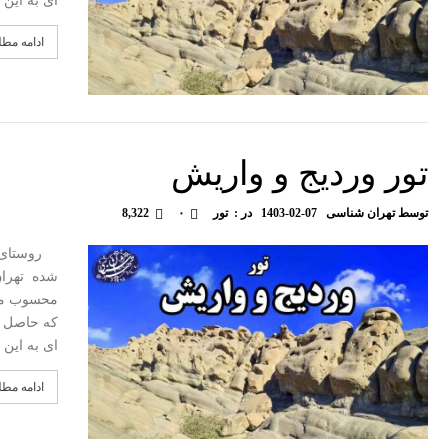
ای به این 
ادامه مط
تور وردیج و واریش
توسط
تهران شناسی
1403-02-07
در :
تور
۰
8,322
روستای ور
محسوب میش
که حاصل ف
ای به این 
ادامه مط