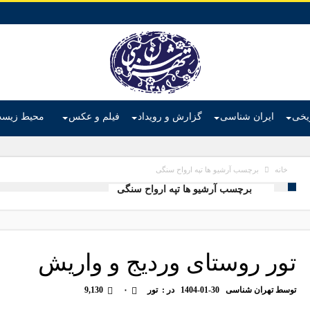
ریخی
ایران شناسی
گزارش و رویداد
فیلم و عکس
محیط زیس
برچسب آرشیو ها تپه ارواح سنگی
خانه
برچسب آرشیو ها تپه ارواح سنگی
تور روستای وردیج و واریش
توسط
تهران شناسی
1404-01-30
در :
تور
۰
9,130