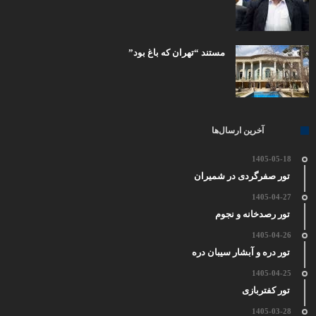
مستند “تهران که باغ بود”
آخرین ارسال‌ها
1405-05-18
تور صفرگردی در شمیران
1405-04-27
تور رصدخانه و نجوم
1405-04-26
تور دره و آبشار سیبان دره
1405-04-25
تور کفتربازی
1405-03-28