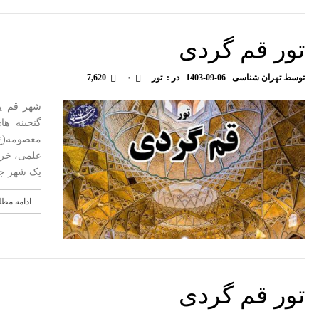
تور قم گردی
توسط
تهران شناسی
1403-09-06
در :
تور
۰
7,620
شهر قم یک
گنجینه ه
معصومه(ع)
علمی، خرد
یک شهر جذ
ادامه مط
تور قم گردی