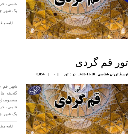
علمی، خرد
یک شهر جذ
ادامه مط
تور قم گردی
توسط
تهران شناسی
1402-11-18
در :
تور
۰
6,854
شهر قم یک
گنجینه ه
معصومه(ع)
علمی، خرد
یک شهر جذ
ادامه مط