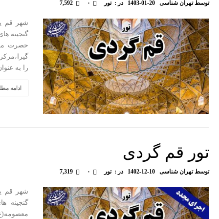
توسط
تهران شناسی
1403-01-20
در :
تور
۰
7,592
شهر قم یک
گنجینه ها
حصرت معصو
گیرا،مرکز
را به عنو
ادامه مط
تور قم گردی
توسط
تهران شناسی
1402-12-10
در :
تور
۰
7,319
شهر قم یک
گنجینه ه
معصومه(ع)