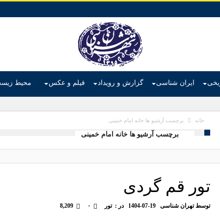
ریخی
ایران شناسی
گزارش و رویداد
فیلم و عکس
محیط زیس
برچسب آرشیو ها خانه امام خمینی
خانه
برچسب آرشیو ها خانه امام خمینی
تور قم گردی
توسط
تهران شناسی
1404-07-19
در :
تور
۰
8,209