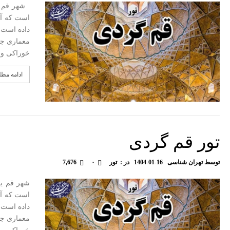
شهر قم یک
است که آثا
داده است.
معماری جذ
خوراکی و…
ادامه مط
تور قم گردی
توسط
تهران شناسی
1404-01-16
در :
تور
۰
7,676
شهر قم یک
است که آثا
داده است.
معماری جذ