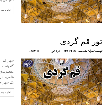
خوراکی و…
ادامه مط
تور قم گردی
توسط
تهران شناسی
1403-10-06
در :
تور
۰
7,629
شهر قم یک
گنجینه ه
معصومه(ع)
علمی، خرد
یک شهر جذ
ادامه مط