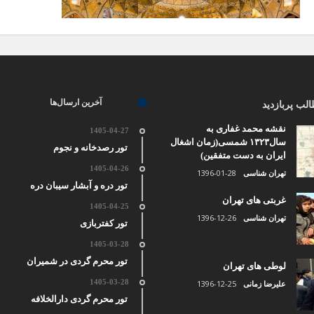
آخرین ارسال‌ها
لب پربازدید
نقشه محمد غفاری به
1405-04-27
سال۱۳۲۳ شمسی(زمان اشغال
تور رصدخانه و نجوم
ایران به دست متفقین)
1405-04-26
1396-01-28
تهران شناسی
تور دره و آبشار سیبان دره
غربتی های تهران
1405-04-25
1396-12-26
تهران شناسی
تور کفتربازی
1405-03-28
تور محرم گردی در شمیران
لوطی های تهران
1405-03-28
1396-12-25
علیرضا زمانی
تور محرم گردی دارالخلافه