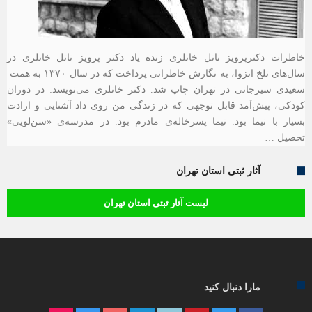
خاطرات دکترپرویز ناتل خانلری زنده یاد دکتر پرویز ناتل خانلری در
سال‌های تلخ انزوا، به نگارش خاطراتی پرداخت که در سال ۱۳۷۰ به همت
سعیدی سیرجانی در تهران چاپ شد. دکتر خانلری می‌نویسد: در دوران
کودکی، پیش‌آمد قابل توجهی که در زندگی من روی داد آشنایی و ارادت
بسیار با نیما بود. نیما پسرخاله‌ی مادرم بود. در مدرسه‌ی «سن‌لویی»
تحصیل …
آثار ثبتی استان تهران
لیست آثار ثبتی استان تهران
مارا دنبال کنید