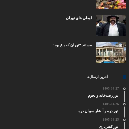
لوطی های تهران
مستند “تهران که باغ بود”
آخرین ارسال‌ها
1405-04-27
تور رصدخانه و نجوم
1405-04-26
تور دره و آبشار سیبان دره
1405-04-25
تور کفتربازی