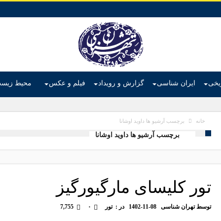
ریخی
ایران شناسی
گزارش و رویداد
فیلم و عکس
محیط زیس
برچسب آرشیو ها داوید اوشانا
خانه
برچسب آرشیو ها داوید اوشانا
تور کلیسای مارگیورگیز
توسط
تهران شناسی
1402-11-08
در :
تور
۰
7,755