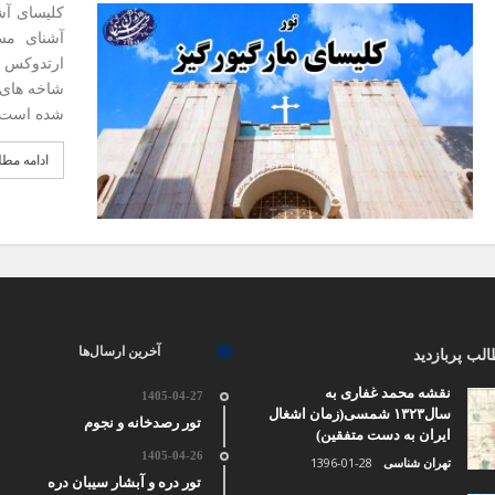
کلیسای آ
آشنای مس
ارتدوکس ت
شاخه های 
شده است و
ادامه مط
آخرین ارسال‌ها
لب پربازدید
نقشه محمد غفاری به
1405-04-27
سال۱۳۲۳ شمسی(زمان اشغال
تور رصدخانه و نجوم
ایران به دست متفقین)
1405-04-26
1396-01-28
تهران شناسی
تور دره و آبشار سیبان دره