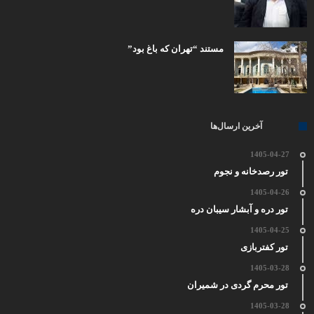
مستند “تهران که باغ بود”
آخرین ارسال‌ها
1405-04-27
تور رصدخانه و نجوم
1405-04-26
تور دره و آبشار سیبان دره
1405-04-25
تور کفتربازی
1405-03-28
تور محرم گردی در شمیران
1405-03-28