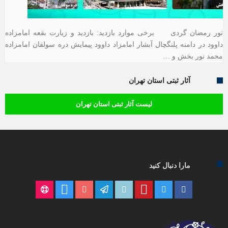
تور رمضان گردی برخی موارد بازدید: بازدید و زیارت بقعه امامزاده
داوود در دامنه پلنگچال آبشار امامزاد داوود پیمایش دره سولقان امامزاده
محمد نور بخش و …
آثار ثبتی استان تهران
لیست آثار ثبتی استان تهران
مارا دنبال کنید