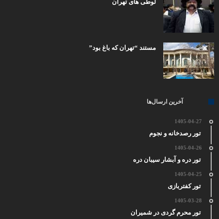
لوطی های تهران
مستند “تهران که باغ بود”
آخرین ارسال‌ها
1405-04-27
تور رصدخانه و نجوم
1405-04-26
تور دره و آبشار سیبان دره
1405-04-25
تور کفتربازی
1405-03-28
تور محرم گردی در شمیران