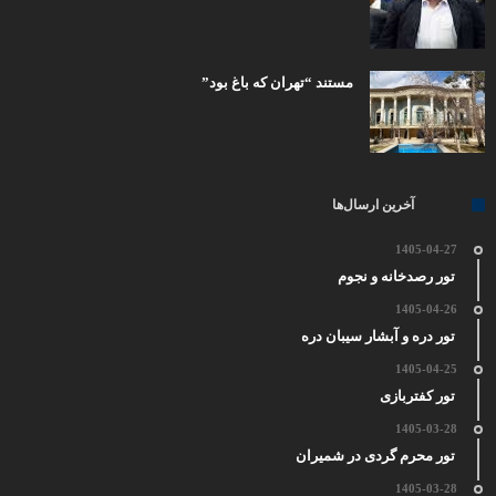
مستند “تهران که باغ بود”
آخرین ارسال‌ها
1405-04-27
تور رصدخانه و نجوم
1405-04-26
تور دره و آبشار سیبان دره
1405-04-25
تور کفتربازی
1405-03-28
تور محرم گردی در شمیران
1405-03-28