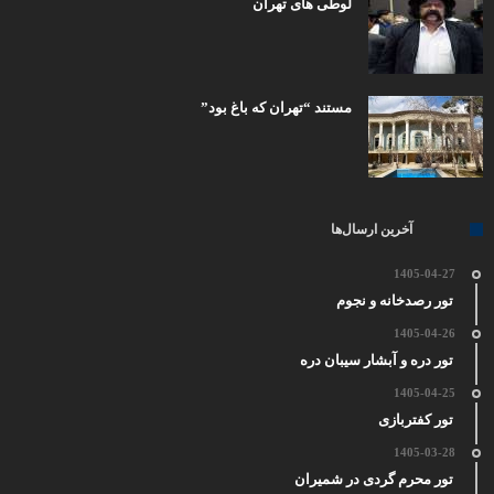
لوطی های تهران
مستند “تهران که باغ بود”
آخرین ارسال‌ها
1405-04-27
تور رصدخانه و نجوم
1405-04-26
تور دره و آبشار سیبان دره
1405-04-25
تور کفتربازی
1405-03-28
تور محرم گردی در شمیران