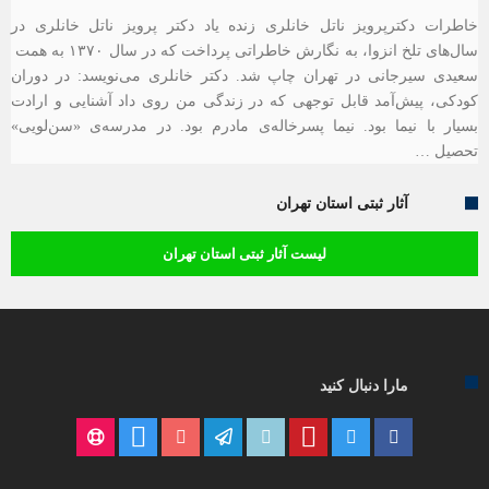
خاطرات دکترپرویز ناتل خانلری زنده یاد دکتر پرویز ناتل خانلری در
سال‌های تلخ انزوا، به نگارش خاطراتی پرداخت که در سال ۱۳۷۰ به همت
سعیدی سیرجانی در تهران چاپ شد. دکتر خانلری می‌نویسد: در دوران
کودکی، پیش‌آمد قابل توجهی که در زندگی من روی داد آشنایی و ارادت
بسیار با نیما بود. نیما پسرخاله‌ی مادرم بود. در مدرسه‌ی «سن‌لویی»
تحصیل …
آثار ثبتی استان تهران
لیست آثار ثبتی استان تهران
مارا دنبال کنید