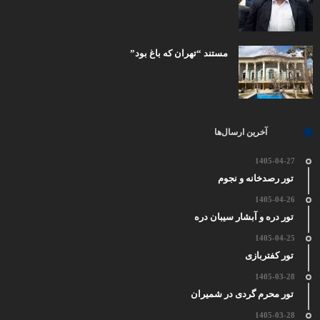
مستند “تهران که باغ بود”
آخرین ارسال‌ها
1405-04-27
تور رصدخانه و نجوم
1405-04-26
تور دره و آبشار سیبان دره
1405-04-25
تور کفتربازی
1405-03-28
تور محرم گردی در شمیران
1405-03-28