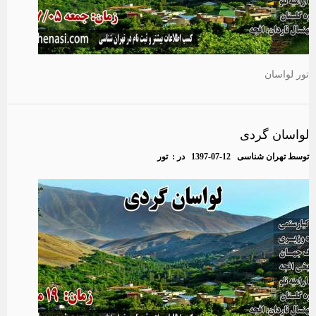
تور لواسان
لواسان گردی
توسط
تهران شناسی
1397-07-12
در :
تور