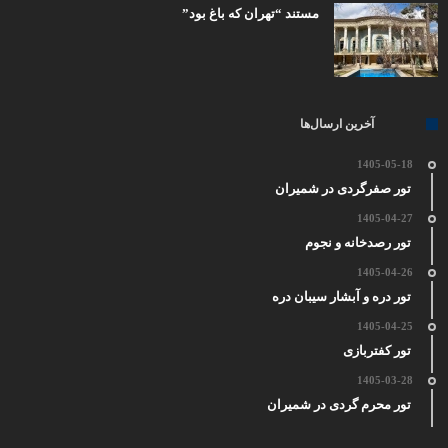
مستند “تهران که باغ بود”
آخرین ارسال‌ها
1405-05-18
تور صفرگردی در شمیران
1405-04-27
تور رصدخانه و نجوم
1405-04-26
تور دره و آبشار سیبان دره
1405-04-25
تور کفتربازی
1405-03-28
تور محرم گردی در شمیران