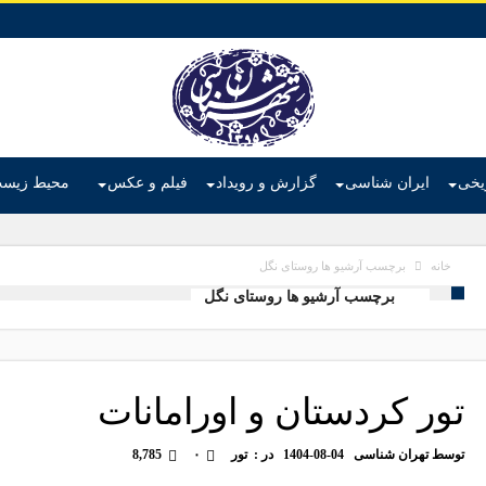
ریخی
ایران شناسی
گزارش و رویداد
فیلم و عکس
محیط زیس
برچسب آرشیو ها روستای نگل
خانه
برچسب آرشیو ها روستای نگل
تور کردستان و اورامانات
توسط
تهران شناسی
1404-08-04
در :
تور
۰
8,785