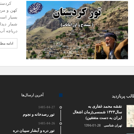
کردستان و
کهن و مرد
بسیار است.
شمار دیدا
دریاچه آب
ادامه مط
آخرین ارسال‌ها
لب پربازدید
نقشه محمد غفاری به
1405-04-27
سال۱۳۲۳ شمسی(زمان اشغال
تور رصدخانه و نجوم
ایران به دست متفقین)
1405-04-26
1396-01-28
تهران شناسی
تور دره و آبشار سیبان دره