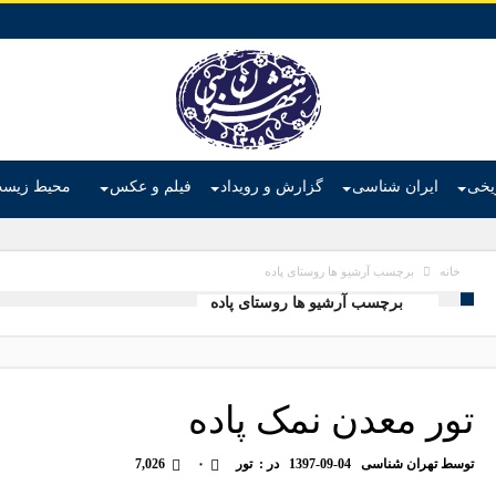
ریخی
ایران شناسی
گزارش و رویداد
فیلم و عکس
محیط زیس
برچسب آرشیو ها روستای پاده
خانه
برچسب آرشیو ها روستای پاده
تور معدن نمک پاده
توسط
تهران شناسی
1397-09-04
در :
تور
۰
7,026