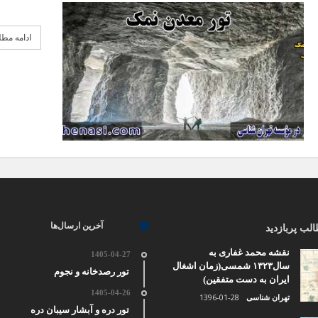
ادامه مط
آخرین ارسال‌ها
لب پربازدید
نقشه محمد غفاری به
1405-04-27
سال۱۳۲۳ شمسی(زمان اشغال
تور رصدخانه و نجوم
ایران به دست متفقین)
1405-04-26
1396-01-28
تهران شناسی
تور دره و آبشار سیبان دره