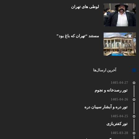
لوطی های تهران
مستند “تهران که باغ بود”
آخرین ارسال‌ها
1405-04-27
تور رصدخانه و نجوم
1405-04-26
تور دره و آبشار سیبان دره
1405-04-25
تور کفتربازی
1405-03-28