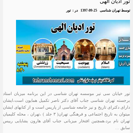
تور ادیان الهی
توسط
تهران شناسی
1397-09-25
در :
تور
تور خیابان سی تیر موسسه تهران شناسی در این برنامه میزبان استاد
برجسته تهران شناسی جناب آقای دکتر ناصر تکمیل همایون است،ایشان
دارای دکترای تاریخ و نیز جامعه شناسی از پاریس است و از کتابهای ایشان
میتوان به تاریخ اجتماعی و فرهنگی تهران( ۳ جلد ) ،تهران ، محله کلیمیان
تهران نام برد،همچنین افتخار میزبانی جناب آقای هارون یشایایی رییس
سابق …