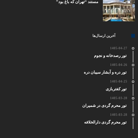
مستند “تهران که باغ بود”
آخرین ارسال‌ها
1405-04-27
تور رصدخانه و نجوم
1405-04-26
تور دره و آبشار سیبان دره
1405-04-25
تور کفتربازی
1405-03-28
تور محرم گردی در شمیران
1405-03-28
تور محرم گردی دارالخلافه