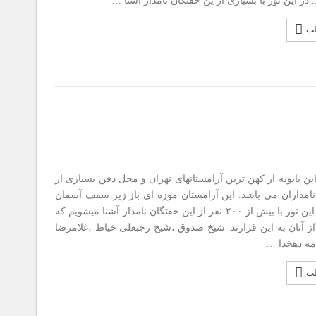
د. در این تور با بسیاری از ین خفتگان نامدار آشنا …
لب
بن بابویه از کهن ترین آرامستانهای تهران و محل دفن بسیاری از
نامداران می باشد. این آرامستان موزه ای باز زیر سقف آسمان
است . در این تور با بیش از ۲۰۰ نفر از این خفتگان نامدار آشنا میشویم که
از آنان به این قرارند. شیخ صدوق ،شیخ رجبعلی خیاط ،غلامرضا
امه دهخدا …
لب