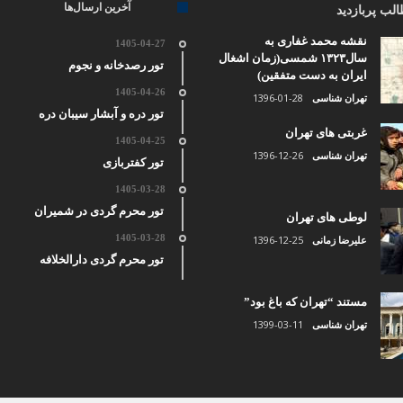
آخرین ارسال‌ها
لب پربازدید
نقشه محمد غفاری به
1405-04-27
سال۱۳۲۳ شمسی(زمان اشغال
تور رصدخانه و نجوم
ایران به دست متفقین)
1405-04-26
1396-01-28
تهران شناسی
تور دره و آبشار سیبان دره
غربتی های تهران
1405-04-25
1396-12-26
تهران شناسی
تور کفتربازی
1405-03-28
تور محرم گردی در شمیران
لوطی های تهران
1405-03-28
1396-12-25
علیرضا زمانی
تور محرم گردی دارالخلافه
مستند “تهران که باغ بود”
1399-03-11
تهران شناسی