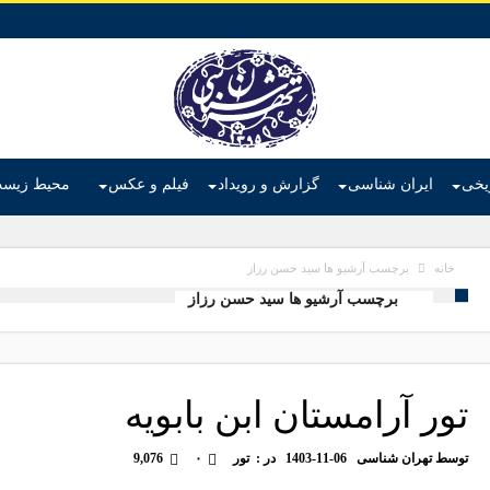
ریخی
ایران شناسی
گزارش و رویداد
فیلم و عکس
محیط زیس
برچسب آرشیو ها سید حسن رزاز
خانه
برچسب آرشیو ها سید حسن رزاز
تور آرامستان ابن بابویه
توسط
تهران شناسی
1403-11-06
در :
تور
۰
9,076