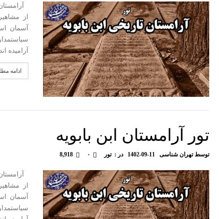
آرامستان 
از مشاهیر
آسمان است
آرامیده ان
ادامه مط
تور آرامستان ابن بابویه
توسط
تهران شناسی
1402-09-11
در :
تور
۰
8,918
آرامستان 
از مشاهیر
آسمان است