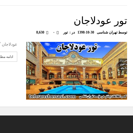
تور عودلاجان
توسط
تهران شناسی
1398-10-30
در :
تور
۰
8,630
عودلاجا
ادامه مط