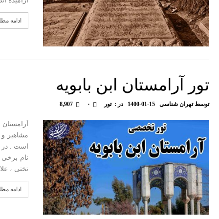
آرامیده ان
ادامه مط
تور آرامستان ابن بابویه
توسط
تهران شناسی
1400-01-15
در :
تور
۰
8,907
آرامستان ا
مشاهیر و 
نام برخی 
تختی ، عل
ادامه مط