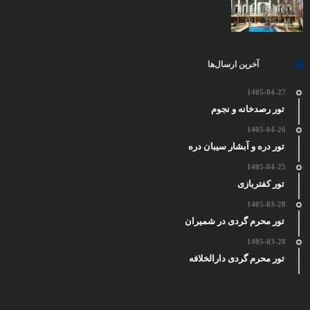
آخرین ارسال‌ها
1405-04-27
تور رصدخانه و نجوم
1405-04-26
تور دره و آبشار سیبان دره
1405-04-25
تور کفتربازی
1405-03-28
تور محرم گردی در شمیران
1405-03-28
تور محرم گردی دارالخلافه